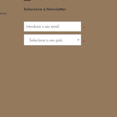
Subscreva a Newsletter
rensa
*
Selecione o seu país
*
política de
privacidade