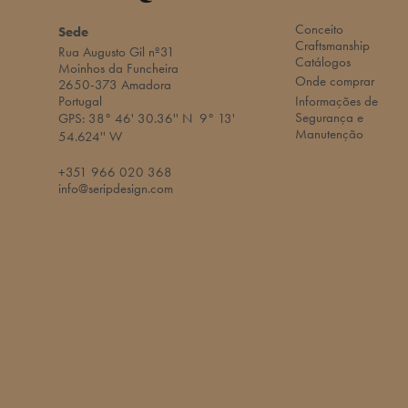
Conceito
Sede
Craftsmanship
Rua Augusto Gil nº31
Catálogos
Moinhos da Funcheira
Onde comprar
2650-373 Amadora
Portugal
Informações de
Segurança e
GPS:
38° 46' 30.36'' N
9° 13'
Manutenção
54.624'' W​
+351 966 020 368
info@seripdesign.com