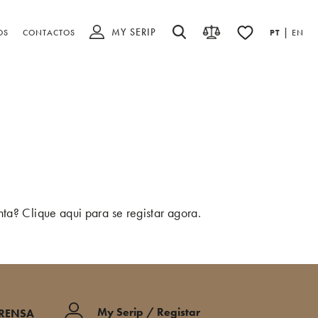
MY SERIP
|
OS
CONTACTOS
PT
EN
onta?
Clique aqui para se registar agora
.
My Serip / Registar
PRENSA