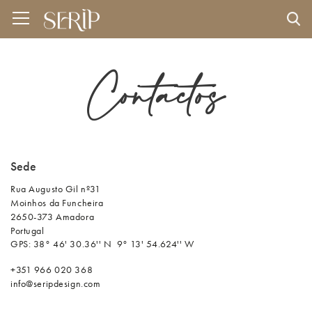
Contactos
Sede
Rua Augusto Gil nº31
Moinhos da Funcheira
2650-373 Amadora
Portugal
GPS:
38° 46' 30.36'' N
9° 13' 54.624'' W​
+351 966 020 368
info@seripdesign.com