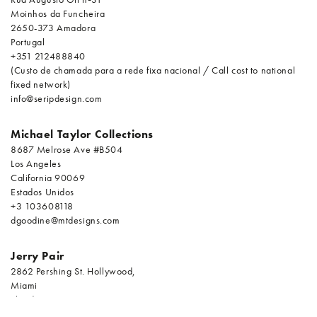
Moinhos da Funcheira
2650-373 Amadora
Portugal
+351 212488840
(Custo de chamada para a rede fixa nacional / Call cost to national
fixed network)
info@seripdesign.com
Michael Taylor Collections
8687 Melrose Ave #B504
Los Angeles
California 90069
Estados Unidos
+3 103608118
dgoodine@mtdesigns.com
Jerry Pair
2862 Pershing St. Hollywood,
Miami
Florida 33020
Estados Unidos