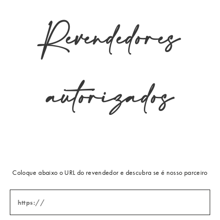
+9 549233330
Revendedores
jsauer@jerrypair.com
Zimmer + Rohde
979 Third Ave Suite 932
Nova Iorque
New York 10022
autorizados
Estados Unidos
+2 127587925
a.pereira@zimmer-rohde.com
Les Petites Vanites
Via Adriatica, 73
Riccione
47838
Itália
Coloque abaixo o URL do revendedor e descubra se é nosso parceiro
+39 05411576634
info@karinecampana.com
Equipe Casa sas