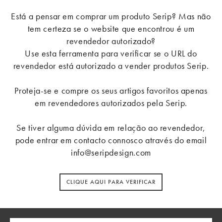
Piazza Napoli, 16
Milão
Está a pensar em comprar um produto Serip? Mas não
20146
tem certeza se o website que encontrou é um
Itália
revendedor autorizado?
+39 0248952188
danilomagenes@serip.com.pt
Use esta ferramenta para verificar se o URL do
revendedor está autorizado a vender produtos Serip.
Mollura & c. s.r.l.
S.S. 114 - Km 6,400
Proteja-se e compre os seus artigos favoritos apenas
Tremestieri - ME
em revendedores autorizados pela Serip.
98125
Itália
+39 0906258945
Se tiver alguma dúvida em relação ao revendedor,
hello@mohd.it
pode entrar em contacto connosco através do email
info@seripdesign.com
L'Ambiente srl
Via Pordenone, 27
Motta di Livenza -TV
CLIQUE AQUI PARA VERIFICAR
31045
Itália
+39 0422863768
info@lambiente.it