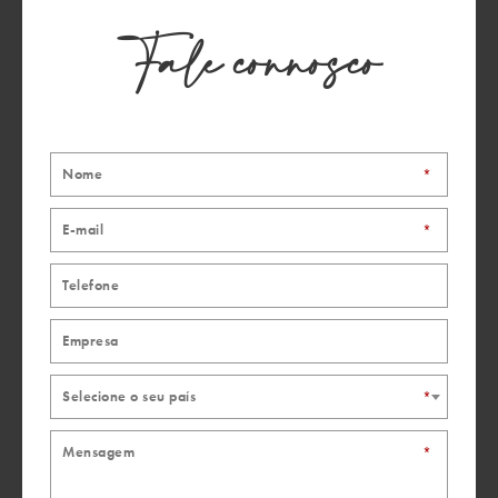
Fale connosco
Italprogram Plus srl
Via E. Bertini, 43/a
Forlì - FC
47122
Itália
+39 0543724377
*
Mobilnovo srl
*
Via Anastasio II, 103
Roma
Itália
+39 06 6381104
mobilnovo@mobilnovo.it
Laber Made in Italy SRL
Selecione o seu país
*
Strada Montefeltro 47
Pesaro - PU
*
61122
Itália