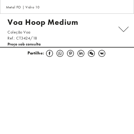
Metal FO | Vidro 10
Voa Hoop Medium
Coleção Voa
Ref.: CT3424/18
Preço sob consulta
SOLICITE ORÇAMENTO
Partilhe:
ESCOLHA O ACABAMENTO
SELECIONE O MODELO
Especificações Técnicas
Um rodopio de asas rasga o ar, num jogo de luz e sombra onde a poesia
ganha voo. A Coleção Voa permanece nesse instante fugaz, numa
sinfonia de andorinhas que pintam o céu com trajetos impossíveis de
seguir, os seus movimentos plenos de liberdade e graciosidade. Estas
FICHA DO PRODUTO
criaturas, esculpidas pela mão da natureza, fundem ramos texturizados
com a elegância fluida das suas formas, equilibrando força e delicadeza
numa perfeita harmonia. Como se despertadas pela própria primavera,
LER MAIS
Selecione o modelo:
pequenas andorinhas emergem dos seus refúgios ocultos, entrelaçando-